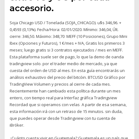
accesorio.
Soja Chicago USD / Tonelada (SOJA_CHICAGO). u$s 346,96. +
0,4593 (0,13%). Fecha/Hora: 02/01/2020. Mínimo: 346,04, Últ.
cierre: 346,50. Máximo: 348,70 MEFF (10 Posiciones), Grupo Mini
Ibex (Opciones y Futuros), 1 €/mes + IVA, Gratis los primeros 3
meses; luego gratis si 3 contratos ejecutados / mes en MEFF.
Esta plataforma suele ser de pago, lo que la demo de oanda
tradingview solo. por el trader medio de mercado, ya que
cuesta del orden de USD al mes. En esta guía encontrarás un
análisis exhaustivo del precio del bitcóin. BTCUSD Gráfico por
TradingView Volumen y precios al cierre de cada mes.
Recientemente han cambiado esta política durante un mes
entero, con tiempo real para Interfaz gráfica Tradingview
Recordad que si operamos con velas A partir de esa semana,
esta información irá con un retraso de 15 minutos. sin duda,
que puedes operar desde Tradingview con tu cuenta de
iBróker.
¿Cuánto cuesta vivir en Guatemala? Guatemala es un país que