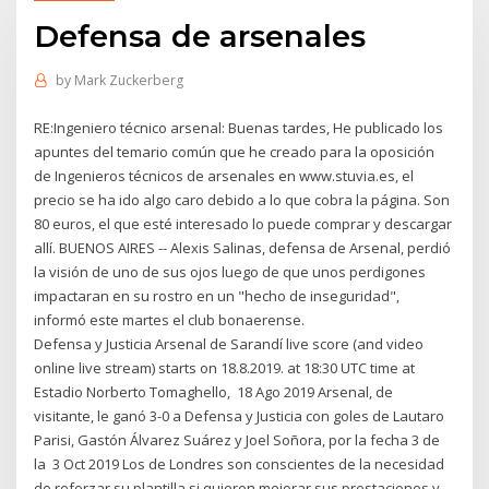
Defensa de arsenales
by
Mark Zuckerberg
RE:Ingeniero técnico arsenal: Buenas tardes, He publicado los
apuntes del temario común que he creado para la oposición
de Ingenieros técnicos de arsenales en www.stuvia.es, el
precio se ha ido algo caro debido a lo que cobra la página. Son
80 euros, el que esté interesado lo puede comprar y descargar
allí. BUENOS AIRES -- Alexis Salinas, defensa de Arsenal, perdió
la visión de uno de sus ojos luego de que unos perdigones
impactaran en su rostro en un "hecho de inseguridad",
informó este martes el club bonaerense.
Defensa y Justicia Arsenal de Sarandí live score (and video
online live stream) starts on 18.8.2019. at 18:30 UTC time at
Estadio Norberto Tomaghello, 18 Ago 2019 Arsenal, de
visitante, le ganó 3-0 a Defensa y Justicia con goles de Lautaro
Parisi, Gastón Álvarez Suárez y Joel Soñora, por la fecha 3 de
la 3 Oct 2019 Los de Londres son conscientes de la necesidad
de reforzar su plantilla si quieren mejorar sus prestaciones y