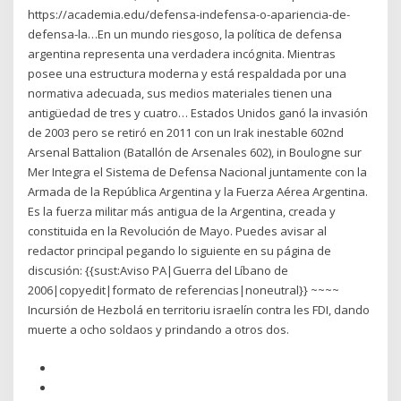
https://academia.edu/defensa-indefensa-o-apariencia-de-
defensa-la…En un mundo riesgoso, la política de defensa
argentina representa una verdadera incógnita. Mientras
posee una estructura moderna y está respaldada por una
normativa adecuada, sus medios materiales tienen una
antigüedad de tres y cuatro… Estados Unidos ganó la invasión
de 2003 pero se retiró en 2011 con un Irak inestable 602nd
Arsenal Battalion (Batallón de Arsenales 602), in Boulogne sur
Mer Integra el Sistema de Defensa Nacional juntamente con la
Armada de la República Argentina y la Fuerza Aérea Argentina.
Es la fuerza militar más antigua de la Argentina, creada y
constituida en la Revolución de Mayo. Puedes avisar al
redactor principal pegando lo siguiente en su página de
discusión: {{sust:Aviso PA|Guerra del Líbano de
2006|copyedit|formato de referencias|noneutral}} ~~~~
Incursión de Hezbolá en territoriu israelín contra les FDI, dando
muerte a ocho soldaos y prindando a otros dos.