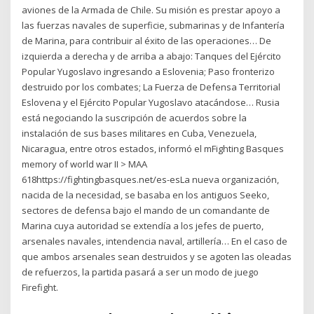
aviones de la Armada de Chile. Su misión es prestar apoyo a
las fuerzas navales de superficie, submarinas y de Infantería
de Marina, para contribuir al éxito de las operaciones… De
izquierda a derecha y de arriba a abajo: Tanques del Ejército
Popular Yugoslavo ingresando a Eslovenia; Paso fronterizo
destruido por los combates; La Fuerza de Defensa Territorial
Eslovena y el Ejército Popular Yugoslavo atacándose… Rusia
está negociando la suscripción de acuerdos sobre la
instalación de sus bases militares en Cuba, Venezuela,
Nicaragua, entre otros estados, informó el mFighting Basques
memory of world war II > MAA
618https://fightingbasques.net/es-esLa nueva organización,
nacida de la necesidad, se basaba en los antiguos Seeko,
sectores de defensa bajo el mando de un comandante de
Marina cuya autoridad se extendía a los jefes de puerto,
arsenales navales, intendencia naval, artillería… En el caso de
que ambos arsenales sean destruidos y se agoten las oleadas
de refuerzos, la partida pasará a ser un modo de juego
Firefight.