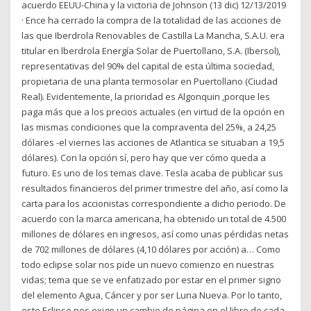
acuerdo EEUU-China y la victoria de Johnson (13 dic) 12/13/2019
· Ence ha cerrado la compra de la totalidad de las acciones de
las que Iberdrola Renovables de Castilla La Mancha, S.A.U. era
titular en lberdrola Energía Solar de Puertollano, S.A. (Ibersol),
representativas del 90% del capital de esta última sociedad,
propietaria de una planta termosolar en Puertollano (Ciudad
Real). Evidentemente, la prioridad es Algonquin ,porque les
paga más que a los precios actuales (en virtud de la opción en
las mismas condiciones que la compraventa del 25%, a 24,25
dólares -el viernes las acciones de Atlantica se situaban a 19,5
dólares). Con la opción sí, pero hay que ver cómo queda a
futuro. Es uno de los temas clave. Tesla acaba de publicar sus
resultados financieros del primer trimestre del año, así como la
carta para los accionistas correspondiente a dicho periodo. De
acuerdo con la marca americana, ha obtenido un total de 4.500
millones de dólares en ingresos, así como unas pérdidas netas
de 702 millones de dólares (4,10 dólares por acción) a… Como
todo eclipse solar nos pide un nuevo comienzo en nuestras
vidas; tema que se ve enfatizado por estar en el primer signo
del elemento Agua, Cáncer y por ser Luna Nueva. Por lo tanto,
este Eclipse nos exige un cambio de página en el libro de cada